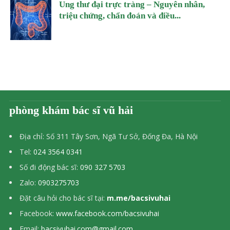
Ung thư đại trực tràng – Nguyên nhân,
triệu chứng, chẩn đoán và điều...
phòng khám bác sĩ vũ hải
Địa chỉ: Số 311 Tây Sơn, Ngã Tư Sở, Đống Đa, Hà Nội
Tel:
024 3564 0341
Số đi động bác sĩ:
090 327 5703
Zalo:
0903275703
Đặt câu hỏi cho bác sĩ tại:
m.me/bacsivuhai
Facebook:
www.facebook.com/bacsivuhai
Email:
bacsivuhai.com@gmail.com