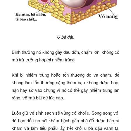
U bã đậu
Bình thường nó không gây đau đớn, chậm lớn, không có
mủ trừ trường hợp bị nhiễm trùng
Khi bị nhiễm trùng hoặc tổn thương do va chạm, để
không làm tổn thương nặng thêm bạn không được bóp,
nặn hay sờ vào chúng vì nó có thể gây nhiễm trùng lan
rộng, vỡ mủ bất cứ lúc nào.
Luôn giữ vệ sinh sạch sẽ vùng có khối u. Song song với
đó bạn đến cơ sở khám bệnh gần nhà để được bác sĩ
khám và làm tiểu phẫu lấy hết khối u bã đậu vành tai