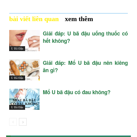
bài viết liên quan
xem thêm
Giải đáp: U bã đậu uống thuốc có
hết không?
U Bã Đậu
Giải đáp: Mổ U bã đậu nên kiêng
ăn gì?
U Bã Đậu
Mổ U bã đậu có đau không?
U Bã Đậu