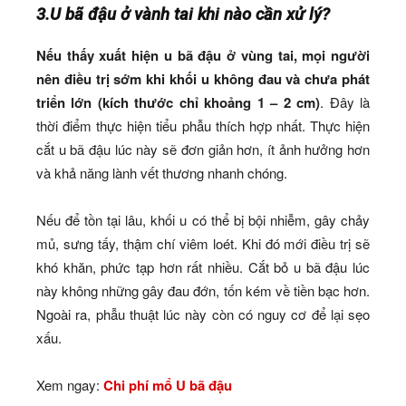
3.U bã đậu ở vành tai khi nào cần xử lý?
Nếu thấy xuất hiện u bã đậu ở vùng tai, mọi người
nên điều trị sớm khi khối u không đau và chưa phát
triển lớn (kích thước chỉ khoảng 1 – 2 cm)
. Đây là
thời điểm thực hiện tiểu phẫu thích hợp nhất. Thực hiện
cắt u bã đậu lúc này sẽ đơn giản hơn, ít ảnh hưởng hơn
và khả năng lành vết thương nhanh chóng.
Nếu để tồn tại lâu, khối u có thể bị bội nhiễm, gây chảy
mủ, sưng tấy, thậm chí viêm loét. Khi đó mới điều trị sẽ
khó khăn, phức tạp hơn rất nhiều. Cắt bỏ u bã đậu lúc
này không những gây đau đớn, tốn kém về tiền bạc hơn.
Ngoài ra, phẫu thuật lúc này còn có nguy cơ để lại sẹo
xấu.
Xem ngay:
Chi phí mổ U bã đậu