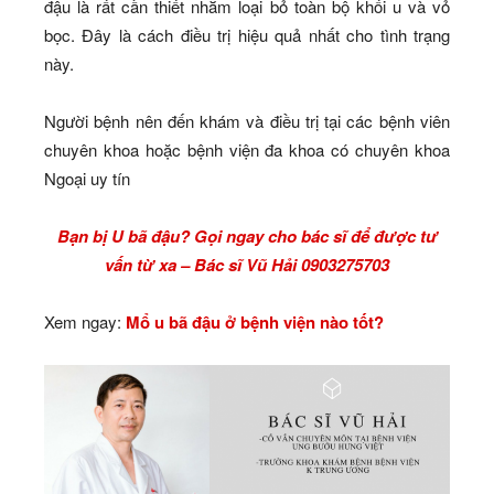
đậu là rất cần thiết nhằm loại bỏ toàn bộ khối u và vỏ
bọc. Đây là cách điều trị hiệu quả nhất cho tình trạng
này.
Người bệnh nên đến khám và điều trị tại các bệnh viên
chuyên khoa hoặc bệnh viện đa khoa có chuyên khoa
Ngoại uy tín
Bạn bị U bã đậu? Gọi ngay cho bác sĩ để được tư
vấn từ xa – Bác sĩ Vũ Hải 0903275703
Xem ngay:
Mổ u bã đậu ở bệnh viện nào tốt?