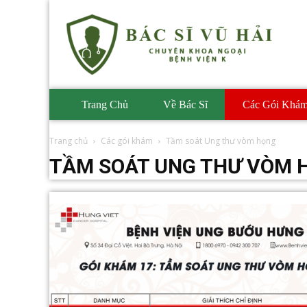
Phòng
Khám
BS
Vũ
Hải
Trang Chủ
Về Bác Sĩ
Các Gói Khá
Trang chủ
Các gói khám
Tầm soát Ung thư vòm họng
TẦM SOÁT UNG THƯ VÒM 