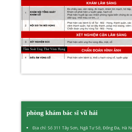
Tầm Soát Ung Thư Vòm Họng
phòng khám bác sĩ vũ hải
Địa chỉ: Số 311 Tây Sơn, Ngã Tư Sở, Đống Đa, Hà N