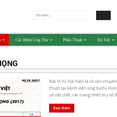
m
Các Bệnh Ung Thư
Phẫu Thuật
Tin Tức
HỌNG
Bác sĩ Vũ Hải hiện là cố vấn chuyê
thuật tại bệnh viện ung bướu Hưng 
sở vật chất, các trang thiết bị y tế đạ
Xem thêm