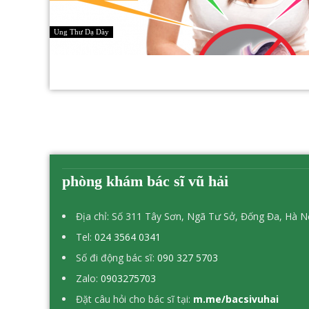
Ung Thư Dạ Dày
phòng khám bác sĩ vũ hải
Địa chỉ: Số 311 Tây Sơn, Ngã Tư Sở, Đống Đa, Hà N
Tel:
024 3564 0341
Số đi động bác sĩ:
090 327 5703
Zalo:
0903275703
Đặt câu hỏi cho bác sĩ tại:
m.me/bacsivuhai