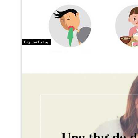
Ung Thư Dạ Dày