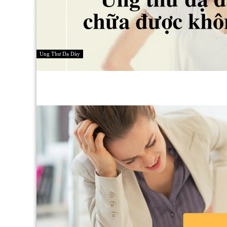
Ung Thư Dạ Dày