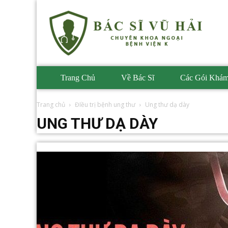
Phòng
Khám
BS
Vũ
Hải
Trang Chủ
Về Bác Sĩ
Các Gói Khá
Trang chủ
ĐIều trị bệnh ung thư
Ung thư dạ dày
UNG THƯ DẠ DÀY