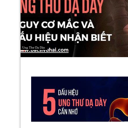
Ung Thư Dạ Dày