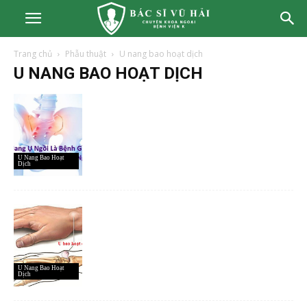
Trang chủ
Phẫu thuật
U nang bao hoạt dịch
U NANG BAO HOẠT DỊCH
U Nang Bao Hoạt
Dịch
U Nang Bao Hoạt
Dịch