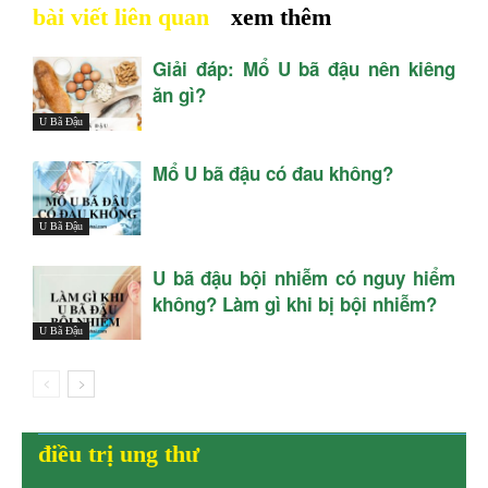
bài viết liên quan
xem thêm
Giải đáp: Mổ U bã đậu nên kiêng
ăn gì?
U Bã Đậu
Mổ U bã đậu có đau không?
U Bã Đậu
U bã đậu bội nhiễm có nguy hiểm
không? Làm gì khi bị bội nhiễm?
U Bã Đậu
điều trị ung thư