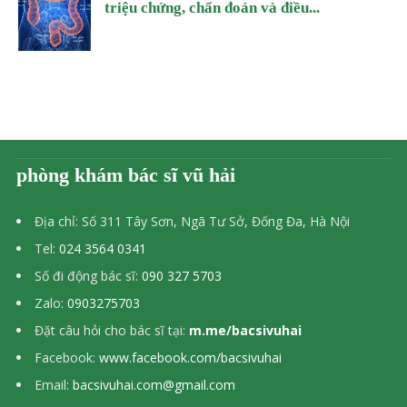
triệu chứng, chẩn đoán và điều...
phòng khám bác sĩ vũ hải
Địa chỉ: Số 311 Tây Sơn, Ngã Tư Sở, Đống Đa, Hà Nội
Tel:
024 3564 0341
Số đi động bác sĩ:
090 327 5703
Zalo:
0903275703
Đặt câu hỏi cho bác sĩ tại:
m.me/bacsivuhai
Facebook:
www.facebook.com/bacsivuhai
Email:
bacsivuhai.com@gmail.com