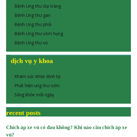
Bệnh Ung thư đại tràng
Bệnh Ung thư gan
Bệnh Ung thư phổi
Bệnh Ung thư vòm họng
Bệnh Ung thư vú
dịch vụ y khoa
Khám sức khỏe định kỳ
Phát hiện ung thư sớm
Sống khỏe mỗi ngày
recent posts
Chích áp xe vú có đau không? Khi nào cần chích áp xe
vú?