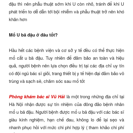
đậu thì nên phẫu thuật sớm khi U còn nhỏ, tránh để khi U
phát triển to dễ dẫn tới bội nhiễm và phẫu thuật trở nên khó
khăn hơn
Mổ U bã đậu ở đâu tốt?
Hầu hết các bệnh viện và cơ sở y tế đều có thể thực hiện
mổ cắt u bã đậu. Tuy nhiên để đảm bảo an toàn và hiệu
quả, người bệnh nên lựa chọn điều trị tại các địa chỉ uy tín
có đội ngũ bác sĩ giỏi, trang thiết bị y tế hiện đại đảm bảo vô
trùng và sạch sẽ, chăm sóc sau mổ tốt
Phòng khám bác sĩ Vũ Hải
là một trong những địa chỉ tại
Hà Nội nhận được sự tín nhiệm của đông đảo bệnh nhân
mổ u bã đậu. Người bệnh được mổ u bã đậu với các bác sĩ
giàu kinh nghiệm, hạn chế đau, không lo để lại sẹo và
nhanh phục hồi với mức chi phí hợp lý ( tham khảo chi phí