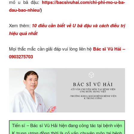
mổ u bã đậu:
https://bacsivuhai.com/chi-phi-mo-u-ba-
dau-bao-nhieu/
)
Xem thêm:
10 điều cần biết về U bã đậu và cách điều trị
hiệu quả nhất
Mọi thắc mắc cần giải đáp vui lòng liên hệ
Bác sĩ Vũ Hải –
0903275703
Tiến sĩ – Bác sĩ Vũ Hải hiện đang công tác tại bệnh viện
K trung ương đồng thời là cố vấn chuyên môn tại bệnh