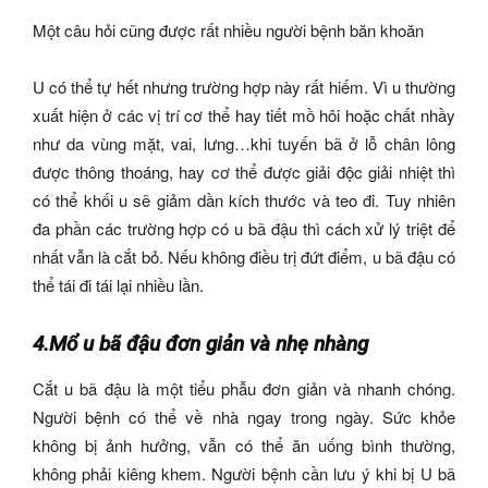
Một câu hỏi cũng được rất nhiều người bệnh băn khoăn
U có thể tự hết nhưng trường hợp này rất hiếm. Vì u thường
xuất hiện ở các vị trí cơ thể hay tiết mồ hôi hoặc chất nhầy
như da vùng mặt, vai, lưng…khi tuyến bã ở lỗ chân lông
được thông thoáng, hay cơ thể được giải độc giải nhiệt thì
có thể khối u sẽ giảm dần kích thước và teo đi. Tuy nhiên
đa phần các trường hợp có u bã đậu thì cách xử lý triệt để
nhất vẫn là cắt bỏ. Nếu không điều trị đứt điểm, u bã đậu có
thể tái đi tái lại nhiều lần.
4.Mổ u bã đậu đơn giản và nhẹ nhàng
Cắt u bã đậu là một tiểu phẫu đơn giản và nhanh chóng.
Người bệnh có thể về nhà ngay trong ngày. Sức khỏe
không bị ảnh hưởng, vẫn có thể ăn uống bình thường,
không phải kiêng khem. Người bệnh cần lưu ý khi bị U bã