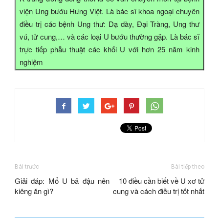
viện Ung bướu Hưng Việt. Là bác sĩ khoa ngoại chuyên
điều trị các bệnh Ung thư: Dạ dày, Đại Tràng, Ung thư
vú, tử cung,… và các loại U bướu thường gặp. Là bác sĩ
trực tiếp phẫu thuật các khối U với hơn 25 năm kinh
nghiệm
Bài trước
Bài tiếp theo
Giải đáp: Mổ U bã đậu nên
10 điều cần biết về U xơ tử
kiêng ăn gì?
cung và cách điều trị tốt nhất