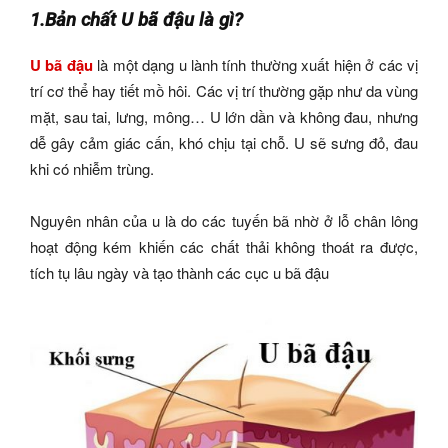
1.Bản chất U bã đậu là gì?
U bã đậu
là một dạng u lành tính thường xuất hiện ở các vị
trí cơ thể hay tiết mồ hôi. Các vị trí thường gặp như da vùng
mặt, sau tai, lưng, mông… U lớn dần và không đau, nhưng
dễ gây cảm giác cấn, khó chịu tại chỗ. U sẽ sưng đỏ, đau
khi có nhiễm trùng.
Nguyên nhân của u là do các tuyến bã nhờ ở lỗ chân lông
hoạt động kém khiến các chất thải không thoát ra được,
tích tụ lâu ngày và tạo thành các cục u bã đậu