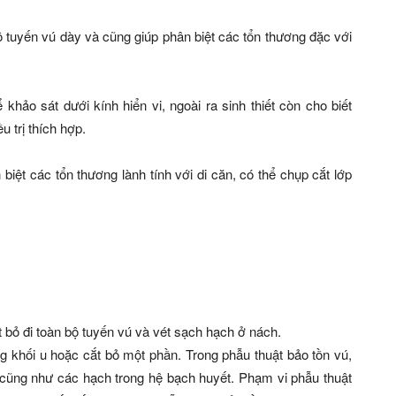
 tuyến vú dày và cũng giúp phân biệt các tổn thương đặc với
hảo sát dưới kính hiển vi, ngoài ra sinh thiết còn cho biết
u trị thích hợp.
iệt các tổn thương lành tính với di căn, có thể chụp cắt lớp
 bỏ đi toàn bộ tuyến vú và vét sạch hạch ở nách.
g khối u hoặc cắt bỏ một phần. Trong phẫu thuật bảo tồn vú,
cũng như các hạch trong hệ bạch huyết. Phạm vi phẫu thuật