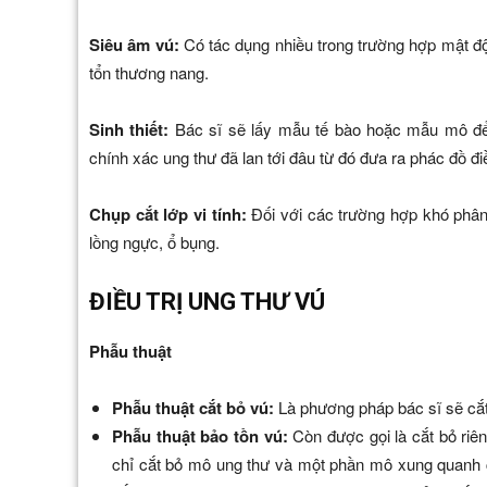
Siêu âm vú:
Có tác dụng nhiều trong trường hợp mật độ
tổn thương nang.
Sinh thiết:
Bác sĩ sẽ lấy mẫu tế bào hoặc mẫu mô để k
chính xác ung thư đã lan tới đâu từ đó đưa ra phác đồ điề
Chụp cắt lớp vi tính:
Đối với các trường hợp khó phân b
lồng ngực, ổ bụng.
ĐIỀU TRỊ UNG THƯ VÚ
Phẫu thuật
Phẫu thuật cắt bỏ vú:
Là phương pháp bác sĩ sẽ cắt
Phẫu thuật bảo tồn vú:
Còn được gọi là cắt bỏ riên
chỉ cắt bỏ mô ung thư và một phần mô xung quanh 