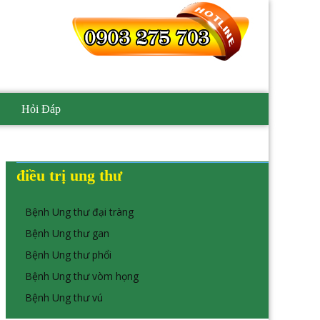
Hỏi Đáp
điều trị ung thư
Bệnh Ung thư đại tràng
Bệnh Ung thư gan
Bệnh Ung thư phổi
Bệnh Ung thư vòm họng
Bệnh Ung thư vú