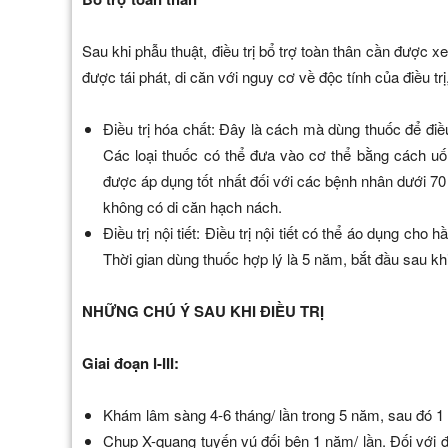
Sau khi phẫu thuật, điều trị bổ trợ toàn thân cần được xe
được tái phát, di căn với nguy cơ về độc tính của điều t
Điều trị hóa chất: Đây là cách mà dùng thuốc để điều
Các loại thuốc có thể đưa vào cơ thể bằng cách uốn
được áp dụng tốt nhất đối với các bệnh nhân dưới 70
không có di căn hạch nách.
Điều trị nội tiết: Điều trị nội tiết có thể áo dụng cho
Thời gian dùng thuốc hợp lý là 5 năm, bắt đầu sau khi 
NHỮNG CHÚ Ý SAU KHI ĐIỀU TRỊ
Giai đoạn I-III:
Khám lâm sàng 4-6 tháng/ lần trong 5 năm, sau đó 1
Chụp X-quang tuyến vú đối bên 1 năm/ lần. Đối với đi