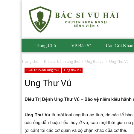
Phòng
Khám
BS
Vũ
Hải
Trang Chủ
Về Bác Sĩ
Các Gói Khá
Trang chủ
ĐIều trị bệnh ung thư
Ung thư vú
Ung Thư Vú
ĐIều trị bệnh ung thư
Ung thư vú
Ung Thư Vú
Điều Trị Bệnh Ung Thư Vú – Bảo vệ niềm kiêu hãnh
Ung Thư Vú
là một loại ung thư ác tính, do các tế bà
các ống dẫn hoặc tiểu thùy ở vú, sau một thời gian nó
(di căn) tới các cơ quan và bộ phận khác của cơ thể.