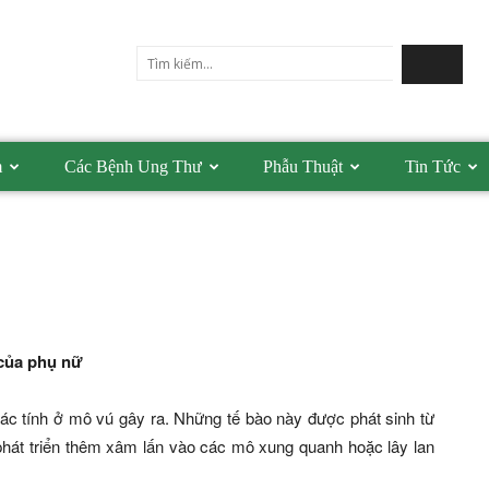
m
Các Bệnh Ung Thư
Phẫu Thuật
Tin Tức
 của phụ nữ
o ác tính ở mô vú gây ra. Những tế bào này được phát sinh từ
 phát triển thêm xâm lấn vào các mô xung quanh hoặc lây lan