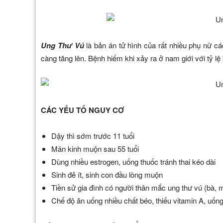
Ung Thư Vú
là bản án tử hình của rất nhiều phụ nữ cá
càng tăng lên. Bệnh hiếm khi xảy ra ở nam giới với tỷ 
CÁC YẾU TỐ NGUY CƠ
Dậy thì sớm trước 11 tuổi
Mãn kinh muộn sau 55 tuổi
Dùng nhiều estrogen, uống thuốc tránh thai kéo dài
Sinh đẻ ít, sinh con đầu lòng muộn
Tiền sử gia đình có người thân mắc ung thư vú (bà, m
Chế độ ăn uống nhiều chất béo, thiếu vitamin A, uống