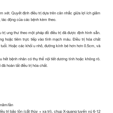
m xét. Quyết định điều trị dựa trên cân nhắc giữa lợi ích giảm
rị, tác động của các bệnh kèm theo.
 trị ung thư theo một pháp đồ điều trị đã được định hình sẵn.
g hoặc tiêm trực tiếp vào tĩnh mạch máu. Điều trị hóa chất
 tuổi. Hoặc các khối u nhỏ, đường kính bé hơn hơn 0.5cm, và
 hầu hết bệnh nhân có thụ thể nội tiết dương tính hoặc không rõ.
đã hoàn tất điều trị hóa chất.
 năm/lần
ều trị bảo tồn (cắt thùy + xạ trị), chụp X-quang tuyến vú 6-12