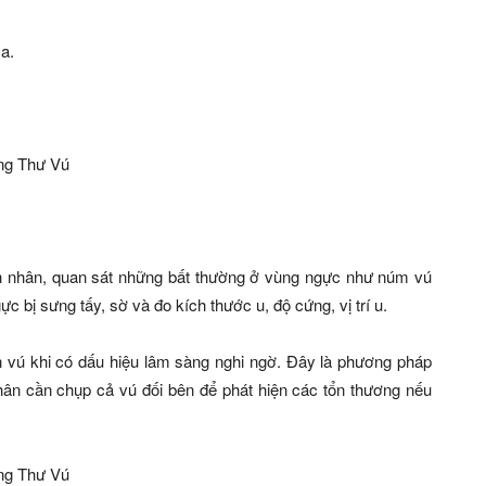
a.
h nhân, quan sát những bất thường ở vùng ngực như núm vú
c bị sưng tấy, sờ và đo kích thước u, độ cứng, vị trí u.
 vú khi có dấu hiệu lâm sàng nghi ngờ. Đây là phương pháp
hân cần chụp cả vú đối bên để phát hiện các tổn thương nếu