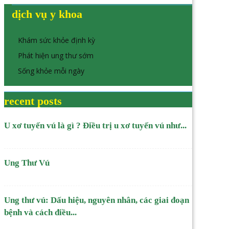
dịch vụ y khoa
Khám sức khỏe định kỳ
Phát hiện ung thư sớm
Sống khỏe mỗi ngày
recent posts
U xơ tuyến vú là gì ? Điều trị u xơ tuyến vú như...
Ung Thư Vú
Ung thư vú: Dấu hiệu, nguyên nhân, các giai đoạn
bệnh và cách điều...