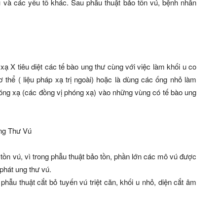
 u và các yếu tố khác. Sau phẫu thuật bảo tồn vú, bệnh nhân
 X tiêu diệt các tế bào ung thư cùng với việc làm khối u co
 thể ( liệu pháp xạ trị ngoài) hoặc là dùng các ống nhỏ làm
hóng xạ (các đồng vị phóng xạ) vào những vùng có tế bào ung
o tồn vú, vì trong phẫu thuật bảo tồn, phần lớn các mô vú được
phát ung thư vú.
hẫu thuật cắt bỏ tuyến vú triệt căn, khối u nhỏ, diện cắt âm