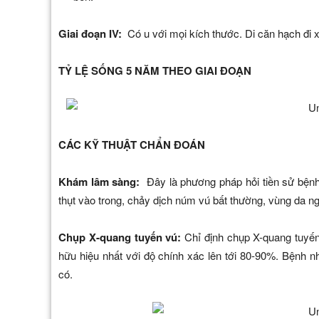
Giai đoạn IV:
Có u với mọi kích thước. Di căn hạch đi x
TỶ LỆ SỐNG 5 NĂM THEO GIAI ĐOẠN
CÁC KỸ THUẬT CHẨN ĐOÁN
Khám lâm sàng:
Đây là phương pháp hỏi tiền sử bện
thụt vào trong, chảy dịch núm vú bất thường, vùng da ngự
Chụp X-quang tuyến vú:
Chỉ định chụp X-quang tuyến
hữu hiệu nhất với độ chính xác lên tới 80-90%. Bệnh n
có.