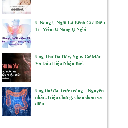
U Nang Ụ Ngồi Là Bệnh Gì? Điều
Trị Viêm U Nang Ụ Ngồi
Ung Thư Dạ Dày, Nguy Cơ Mắc
Và Dấu Hiệu Nhận Biết
Ung thư đại trực tràng – Nguyên
nhân, triệu chứng, chẩn đoán và
điều...