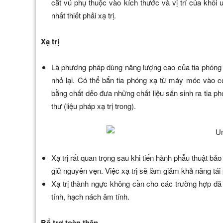
cắt vú phụ thuộc vào kích thước và vị trí của khối
nhất thiết phải xạ trị.
Xạ trị
Là phương pháp dùng năng lượng cao của tia phóng xạ
nhỏ lại. Có thể bắn tia phóng xạ từ máy móc vào cơ
bằng chất dẻo đưa những chất liệu săn sinh ra tia p
thư (liệu pháp xạ trị trong).
Xạ trị rất quan trọng sau khi tiến hành phẫu thuật bả
giữ nguyên vẹn. Việc xạ trị sẽ làm giảm khả năng tái 
Xạ trị thành ngực không cần cho các trường hợp đã p
tính, hạch nách âm tính.
Bổ trợ toàn thân