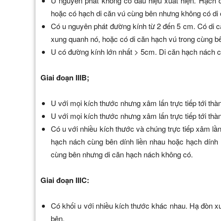
U nguyên phát không có dấu hiệu xuất hiện. Hạch d
hoặc có hạch di căn vú cùng bên nhưng không có di
Có u nguyên phát đường kính từ 2 đến 5 cm. Có di c
xung quanh nó, hoặc có di căn hạch vú trong cùng 
U có đường kính lớn nhất > 5cm. Di căn hạch nách c
Giai đoạn IIIB;
U với mọi kích thước nhưng xâm lấn trực tiếp tới th
U với mọi kích thước nhưng xâm lấn trực tiếp tới th
Có u với nhiều kích thước và chúng trực tiếp xâm lầ
hạch nách cùng bên dính liền nhau hoặc hạch dính 
cùng bên nhưng di căn hạch nách không có.
Giai đoạn IIIC:
Có khối u với nhiều kích thước khác nhau. Hạ đòn xu
bên.