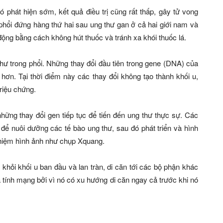
ó phát hiện sớm, kết quả điều trị cũng rất thấp, gây tử vong
 phổi đứng hàng thứ hai sau ung thư gan ở cả hai giới nam và
động bằng cách không hút thuốc và tránh xa khói thuốc lá.
 thư trong phổi. Những thay đổi đầu tiên trong gene (DNA) của
 hơn. Tại thời điểm này các thay đổi không tạo thành khối u,
riệu chứng.
hững thay đổi gen tiếp tục để tiến đến ung thư thực sự. Các
ể nuôi dưỡng các tế bào ung thư, sau đó phát triển và hình
nghiệm hình ảnh như chụp Xquang.
 khỏi khối u ban đầu và lan tràn, di căn tới các bộ phận khác
 tính mạng bởi vì nó có xu hướng di căn ngay cả trước khi nó