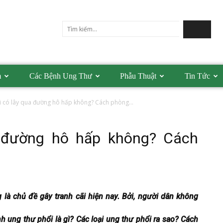
m
Các Bệnh Ung Thư
Phẫu Thuật
Tin Tức
i có lây qua đường hô hấp không? Cách phòng...
a đường hô hấp không? Cách
là chủ đề gây tranh cãi hiện nay. Bởi, người dân không
h ung thư phổi là gì? Các loại ung thư phổi ra sao? Cách