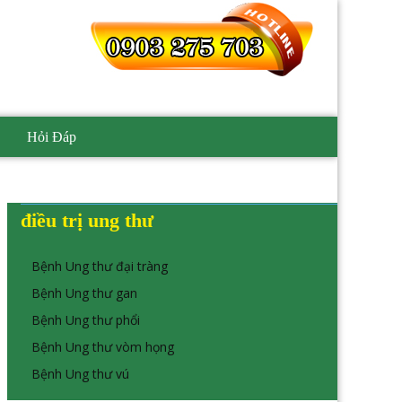
Hỏi Đáp
điều trị ung thư
Bệnh Ung thư đại tràng
Bệnh Ung thư gan
Bệnh Ung thư phổi
Bệnh Ung thư vòm họng
Bệnh Ung thư vú