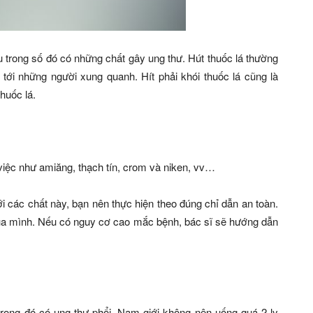
u trong số đó có những chất gây ung thư. Hút thuốc lá thường
ới những người xung quanh. Hít phải khói thuốc lá cũng là
huốc lá.
việc như amiăng, thạch tín, crom và niken, vv…
i các chất này, bạn nên thực hiện theo đúng chỉ dẫn an toàn.
ủa mình. Nếu có nguy cơ cao mắc bệnh, bác sĩ sẽ hướng dẫn
trong đó có ung thư phổi. Nam giới không nên uống quá 2 ly