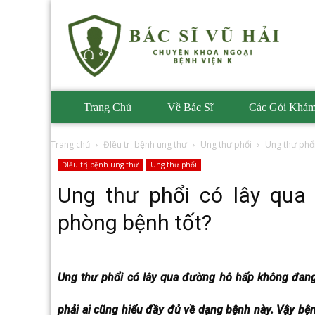
Phòng
Khám
BS
Vũ
Hải
Trang Chủ
Về Bác Sĩ
Các Gói Khá
Trang chủ
ĐIều trị bệnh ung thư
Ung thư phổi
Ung thư phổ
ĐIều trị bệnh ung thư
Ung thư phổi
Ung thư phổi có lây qu
phòng bệnh tốt?
Ung thư phổi có lây qua đường hô hấp không đang 
phải ai cũng hiểu đầy đủ về dạng bệnh này. Vậy bện