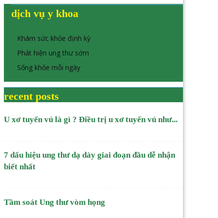
dịch vụ y khoa
Khám sức khỏe định kỳ
Phát hiện ung thư sớm
Sống khỏe mỗi ngày
recent posts
U xơ tuyến vú là gì ? Điều trị u xơ tuyến vú như...
7 dấu hiệu ung thư dạ dày giai đoạn đầu dễ nhận
biết nhất
Tầm soát Ung thư vòm họng