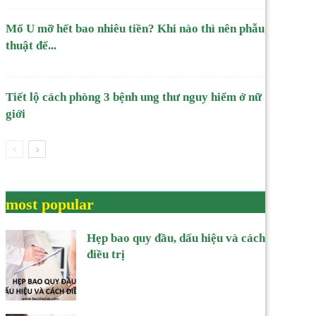
Mổ U mỡ hết bao nhiêu tiền? Khi nào thì nên phẫu
thuật để...
Tiết lộ cách phòng 3 bệnh ung thư nguy hiểm ở nữ
giới
most popular
Hẹp bao quy đầu, dấu hiệu và cách
điều trị