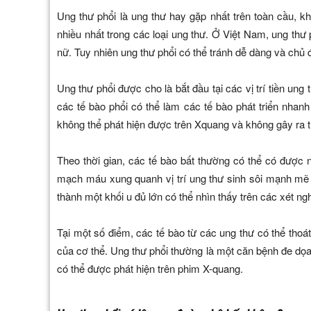
Ung thư phổi là ung thư hay gặp nhất trên toàn cầu, kh
nhiều nhất trong các loại ung thư. Ở Việt Nam, ung thư
nữ. Tuy nhiên ung thư phổi có thể tránh dễ dàng và chủ 
Ung thư phổi được cho là bắt đầu tại các vị trí tiền ung
các tế bào phổi có thể làm các tế bào phát triển nhanh
không thể phát hiện được trên Xquang và không gây ra t
Theo thời gian, các tế bào bất thường có thể có được n
mạch máu xung quanh vị trí ung thư sinh sôi mạnh mẽ đ
thành một khối u đủ lớn có thể nhìn thấy trên các xét 
Tại một số điểm, các tế bào từ các ung thư có thể thoát
của cơ thể. Ung thư phổi thường là một căn bệnh đe dọa
có thể được phát hiện trên phim X-quang.