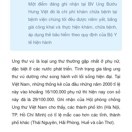
Một điểm đáng ghi nhận tại BV Ung Bướu
Hưng Việt đó là chi phí khám chữa bệnh tại
bệnh viện chúng tôi đều được niêm yết, bảng
giá công khai và thực hiện khám, chữa bệnh,
áp dụng thẻ bảo hiểm theo quy định của Bộ Y
tế hiện hành
Ung thư vú là loại ung thư thường gặp nhất ở phụ nữ,
đặc biệt ở các nước phát triển. Tình trạng gia tăng ung
thư vú dường như song hành với lối sống hiện đại. Tại
Việt Nam, những thống kê của đầu những năm 2000 tỉ lệ
này vào khoảng 16/100.000 phụ nữ thì hiện nay con số
này đã là 29/100.000. Ghi nhận của Hội phòng chống
Ung thư Việt Nam cho thấy, các thành phố lớn (Hà Nội,
TP. Hồ Chí Minh) có tỉ lệ mắc cao hơn các tỉnh, thành
phố khác (Thái Nguyên, Hải Phòng, Huế và cần Thơ).