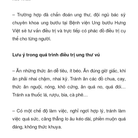
– Trường hợp đã chẩn đoán ung thư, đội ngũ bác sỹ
chuyên khoa ung bướu tại Bệnh viện Ung bướu Hưng
Việt sẽ tư vấn điều trị và trực tiếp có phác đồ điều trị cụ
thể cho từng người.
Lưu ý trong quá trình điều trị ung thư vú
– Ăn những thức ăn dễ tiêu, ít béo. Ăn đúng giờ giấc, khi
ăn phải nhai chậm, nhai kỹ. Tránh ăn các đồ chua, cay,
thức ăn nguội, nóng, khô cứng, ăn quá no, quá đói…
Tránh xa thuốc lá, rượu, bia, cà phê…
– Có một chế độ làm việc, nghỉ ngơi hợp lý, tránh làm
việc quá sức, căng thẳng lo âu kéo dài, phiền muộn quá
đáng, không thức khuya.