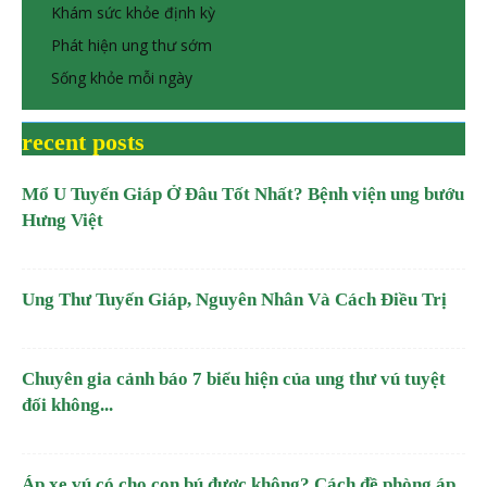
Khám sức khỏe định kỳ
Phát hiện ung thư sớm
Sống khỏe mỗi ngày
recent posts
Mổ U Tuyến Giáp Ở Đâu Tốt Nhất? Bệnh viện ung bướu
Hưng Việt
Ung Thư Tuyến Giáp, Nguyên Nhân Và Cách Điều Trị
Chuyên gia cảnh báo 7 biểu hiện của ung thư vú tuyệt
đối không...
Áp xe vú có cho con bú được không? Cách đề phòng áp