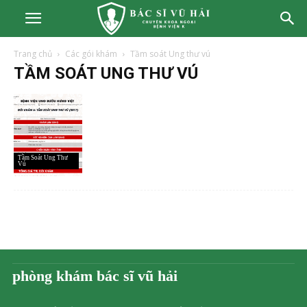
Trang chủ
Các gói khám
Tầm soát Ung thư vú
TẦM SOÁT UNG THƯ VÚ
Tầm Soát Ung Thư
Vú
phòng khám bác sĩ vũ hải