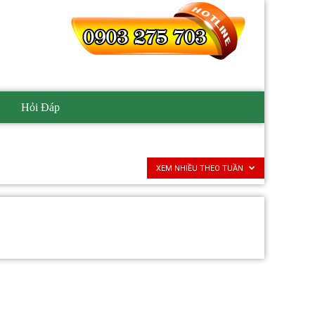
Hỏi Đáp
XEM NHIỀU THEO TUẦN