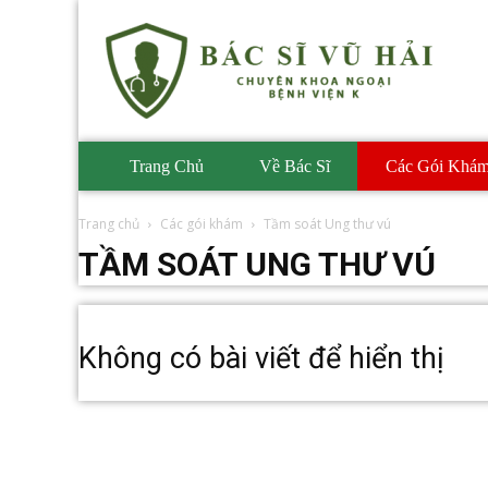
Phòng
Khám
BS
Vũ
Hải
Trang Chủ
Về Bác Sĩ
Các Gói Khá
Trang chủ
Các gói khám
Tầm soát Ung thư vú
TẦM SOÁT UNG THƯ VÚ
Không có bài viết để hiển thị