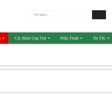
m
Các Bệnh Ung Thư
Phẫu Thuật
Tin Tức