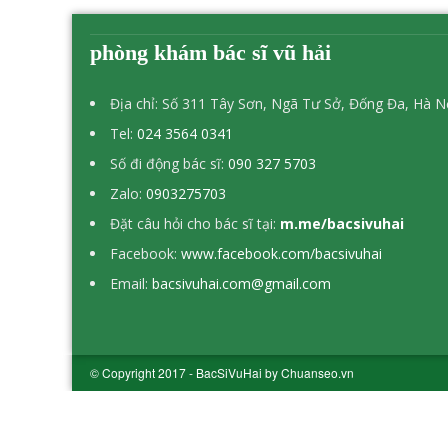
phòng khám bác sĩ vũ hải
Địa chỉ: Số 311 Tây Sơn, Ngã Tư Sở, Đống Đa, Hà N
Tel:
024 3564 0341
Số đi động bác sĩ:
090 327 5703
Zalo:
0903275703
Đặt câu hỏi cho bác sĩ tại:
m.me/bacsivuhai
Facebook:
www.facebook.com/bacsivuhai
Email:
bacsivuhai.com@gmail.com
© Copyright 2017 - BacSiVuHai by Chuanseo.vn