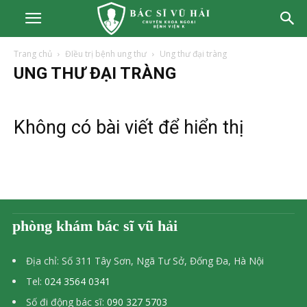
Trang chủ
ĐIều trị bệnh ung thư
Ung thư đại tràng
UNG THƯ ĐẠI TRÀNG
Không có bài viết để hiển thị
phòng khám bác sĩ vũ hải
Địa chỉ: Số 311 Tây Sơn, Ngã Tư Sở, Đống Đa, Hà Nội
Tel:
024 3564 0341
Số đi động bác sĩ:
090 327 5703