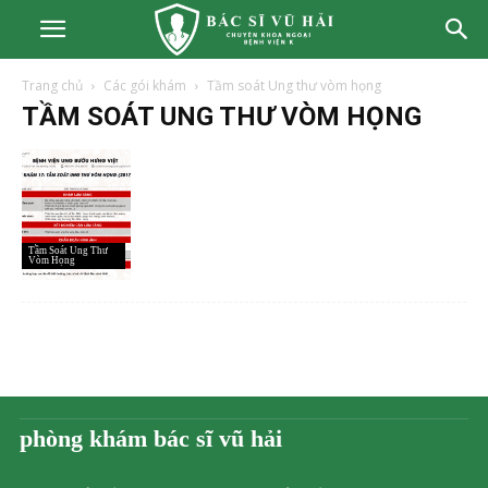
Trang chủ
Các gói khám
Tầm soát Ung thư vòm họng
TẦM SOÁT UNG THƯ VÒM HỌNG
Tầm Soát Ung Thư
Vòm Họng
phòng khám bác sĩ vũ hải