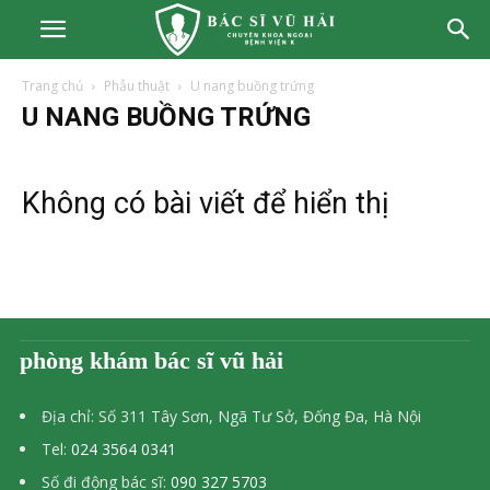
Trang chủ
Phẫu thuật
U nang buồng trứng
U NANG BUỒNG TRỨNG
Không có bài viết để hiển thị
phòng khám bác sĩ vũ hải
Địa chỉ: Số 311 Tây Sơn, Ngã Tư Sở, Đống Đa, Hà Nội
Tel:
024 3564 0341
Số đi động bác sĩ:
090 327 5703