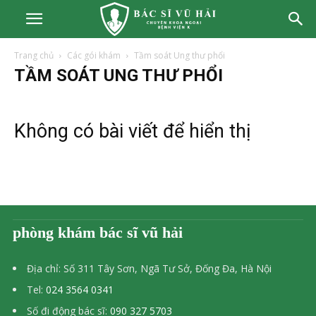
Trang chủ
Các gói khám
Tầm soát Ung thư phổi
TẦM SOÁT UNG THƯ PHỔI
Không có bài viết để hiển thị
phòng khám bác sĩ vũ hải
Địa chỉ: Số 311 Tây Sơn, Ngã Tư Sở, Đống Đa, Hà Nội
Tel:
024 3564 0341
Số đi động bác sĩ:
090 327 5703