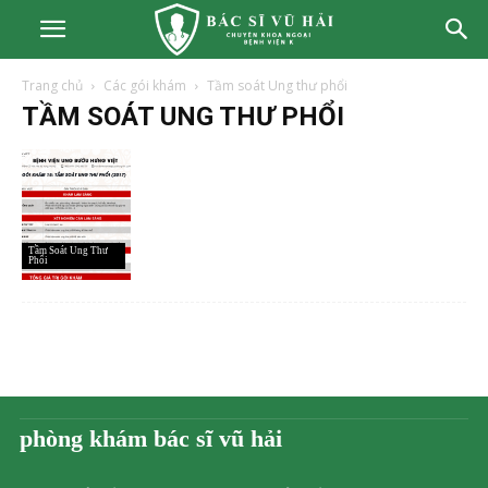
Trang chủ
Các gói khám
Tầm soát Ung thư phổi
TẦM SOÁT UNG THƯ PHỔI
Tầm Soát Ung Thư
Phổi
phòng khám bác sĩ vũ hải